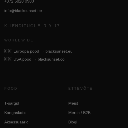
+372 5820 0900
info@blacksunset.ee
KLIENDITUGI E–R 9–17
WORLDWIDE
🇪🇺
Euroopa pood → blacksunset.eu
🇺🇸
USA pood → blacksunset.co
POOD
ETTEVÕTE
T-särgid
Meist
Kangaskotid
Merch / B2B
Aksessuaarid
Blogi