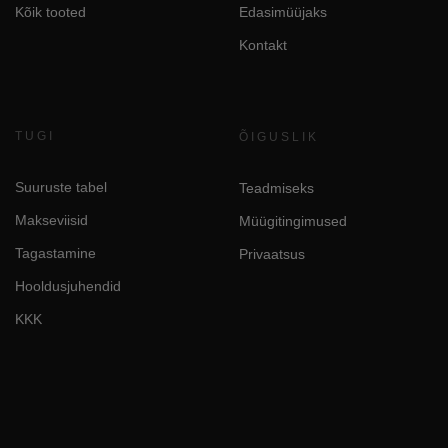
Kõik tooted
Edasimüüjaks
Kontakt
TUGI
ÕIGUSLIK
Suuruste tabel
Teadmiseks
Makseviisid
Müügitingimused
Tagastamine
Privaatsus
Hooldusjuhendid
KKK