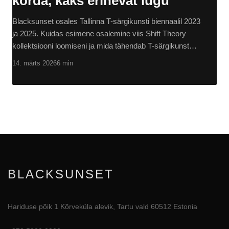
korda, kaks erinevat lugu
Blacksunset osales Tallinna T-särgikunsti biennaalil 2023
ja 2025. Kuidas esimene osalemine viis Shift Theory
kollektsiooni loomiseni ja mida tähendab T-särgikunst…
14. märts 2026
6 min
BLACKSUNSET
Hariduse põik 1 Kõrveküla alevik, Tartu vald 60512 Estonia