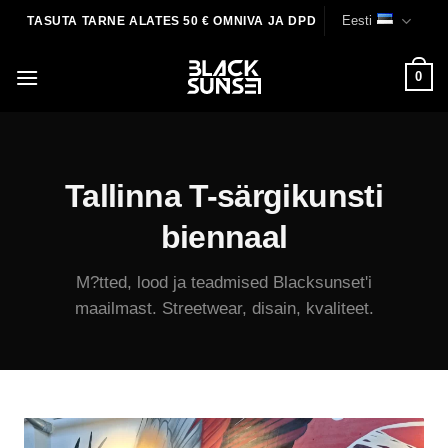
Skip
Eesti
TASUTA TARNE ALATES 50 € OMNIVA JA DPD
to
content
0
Tallinna T-särgikunsti
biennaal
M?tted, lood ja teadmised Blacksunset'i
maailmast. Streetwear, disain, kvaliteet.