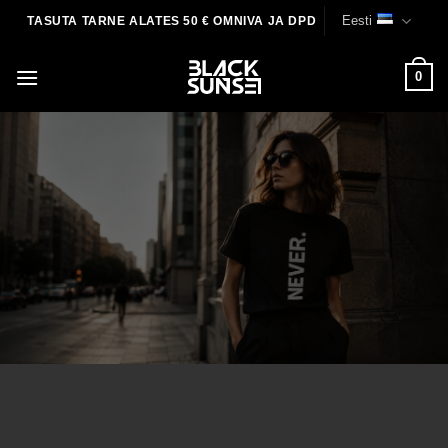
Skip
Eesti
TASUTA TARNE ALATES 50 € OMNIVA JA DPD
to
content
0