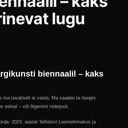
ennaalil – kaks
rinevat lugu
rgikunsti biennaalil – kaks
is ma tavaliselt ei vasta. Ma saadan ta hoopis
s seinal – või õigemini riidepuul.
rda: 2023. aastal Telliskivi Loomelinnakus ja