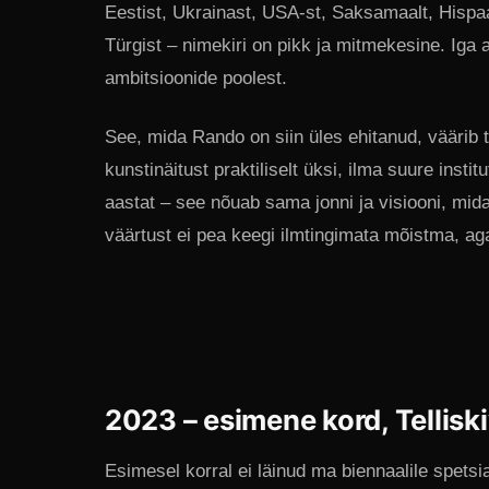
Eestist, Ukrainast, USA-st, Saksamaalt, Hispaa
Türgist – nimekiri on pikk ja mitmekesine. Iga 
ambitsioonide poolest.
See, mida Rando on siin üles ehitanud, väärib 
kunstinäitust praktiliselt üksi, ilma suure inst
aastat – see nõuab sama jonni ja visiooni, mida
väärtust ei pea keegi ilmtingimata mõistma, aga
2023 – esimene kord, Tellisk
Esimesel korral ei läinud ma biennaalile spetsia