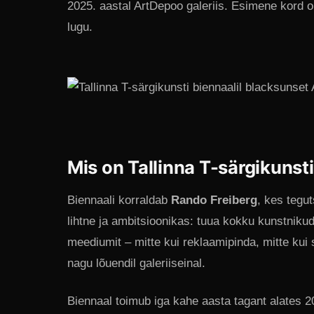
2025. aastal ArtDepoo galeriis. Esimene kord ol
lugu.
Mis on Tallinna T-särgikunst
Biennaali korraldab
Rando Freiberg
, kes tegu
lihtne ja ambitsioonikas: tuua kokku kunstniku
meediumit – mitte kui reklaamipinda, mitte kui s
nagu lõuendil galeriiseinal.
Biennaal toimub iga kahe aasta tagant alates 2