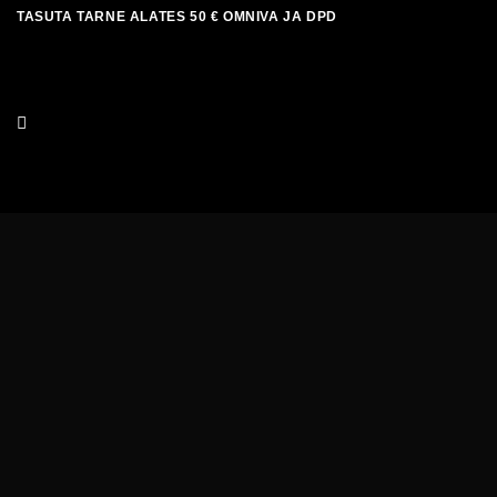
Skip
TASUTA TARNE ALATES 50 € OMNIVA JA DPD
to
content