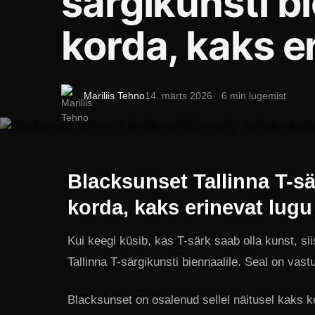
särgikunsti bi
korda, kaks e
Mariliis Tehno
14. märts 2026
6 min lugemist
Blacksunset Tallinna T-sä
korda, kaks erinevat lugu
Kui keegi küsib, kas T-särk saab olla kunst, si
Tallinna T-särgikunsti biennaalile. Seal on vastu
Blacksunset on osalenud sellel näitusel kaks ko