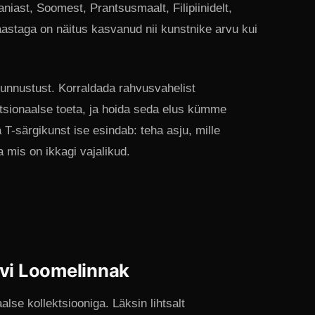
niast, Soomest, Prantsusmaalt, Filipiinidelt,
aastaga on näitus kasvanud nii kunstnike arvu kui
tunnustust. Korraldada rahvusvahelist
itutsionaalse toeta, ja hoida seda elus kümme
 T-särgikunst ise esindab: teha asju, mille
 mis on ikkagi vajalikud.
ivi Loomelinnak
alse kollektsiooniga. Läksin lihtsalt