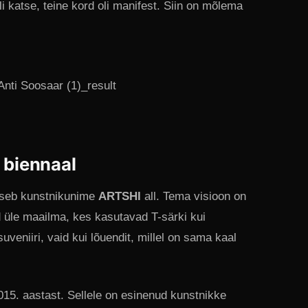
i katse, teine kord oli manifest. Siin on mõlema
i biennaal
tseb kunstnikunime
ARTSHI
all. Tema visioon on
d üle maailma, kes kasutavad T-särki kui
uveniiri, vaid kui lõuendit, millel on sama kaal
015. aastast. Sellele on esinenud kunstnikke