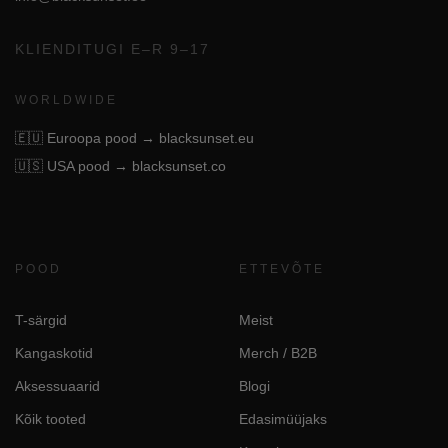
KLIENDITUGI E–R 9–17
WORLDWIDE
🇪🇺
Euroopa pood → blacksunset.eu
🇺🇸
USA pood → blacksunset.co
POOD
ETTEVÕTE
T-särgid
Meist
Kangaskotid
Merch / B2B
Aksessuaarid
Blogi
Kõik tooted
Edasimüüjaks