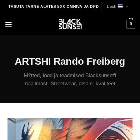
Skip
Eesti
TASUTA TARNE ALATES 50 € OMNIVA JA DPD
to
content
0
ARTSHI Rando Freiberg
M?tted, lood ja teadmised Blacksunset'i
maailmast. Streetwear, disain, kvaliteet.