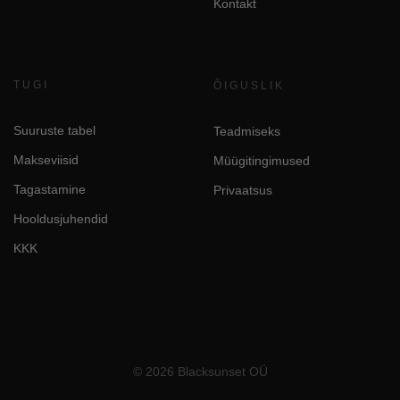
Kontakt
TUGI
ÕIGUSLIK
Suuruste tabel
Teadmiseks
Makseviisid
Müügitingimused
Tagastamine
Privaatsus
Hooldusjuhendid
KKK
© 2026 Blacksunset OÜ