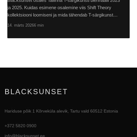
Blacksunset osales Tallinna T-särgikunsti biennaalil 2023
ja 2025. Kuidas esimene osalemine viis Shift Theory
kollektsiooni loomiseni ja mida tähendab T-särgikunst…
14. märts 2026
6 min
BLACKSUNSET
Hariduse põik 1 Kõrveküla alevik, Tartu vald 60512 Estonia
+372 5820 0900
info@blacksunset.ee