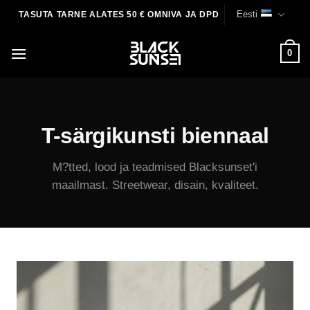
Skip
Eesti
TASUTA TARNE ALATES 50 € OMNIVA JA DPD
to
content
0
T-särgikunsti biennaal
M?tted, lood ja teadmised Blacksunset'i
maailmast. Streetwear, disain, kvaliteet.