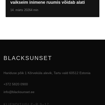
vaikseim inimene ruumis võidab alati
14. märts 2026
4 min
BLACKSUNSET
Hariduse põik 1 Kõrveküla alevik, Tartu vald 60512 Estonia
+372 5820 0900
info@blacksunset.ee
KLIENDITUGI E–R 9–17