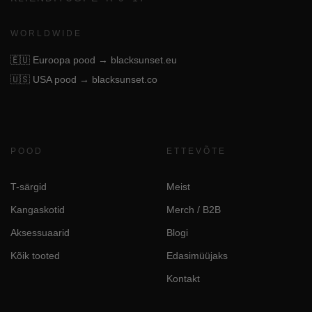
WORLDWIDE
🇪🇺
Euroopa pood → blacksunset.eu
🇺🇸
USA pood → blacksunset.co
POOD
ETTEVÕTE
T-särgid
Meist
Kangaskotid
Merch / B2B
Aksessuaarid
Blogi
Kõik tooted
Edasimüüjaks
Kontakt