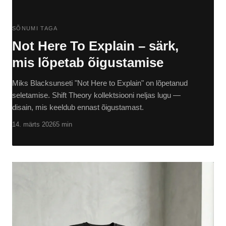
SÕNUMI TAGA
Not Here To Explain – särk,
mis lõpetab õigustamise
Miks Blacksunseti "Not Here to Explain" on lõpetanud
seletamise. Shift Theory kollektsiooni neljas lugu —
disain, mis keeldub ennast õigustamast.
14. märts 2026
5 min