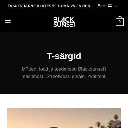
Skip
Eesti
TASUTA TARNE ALATES 50 € OMNIVA JA DPD
to
content
0
T-särgid
M?tted, lood ja teadmised Blacksunset'i
maailmast. Streetwear, disain, kvaliteet.