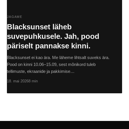
JAGAME
Blacksunset läheb
suvepuhkusele. Jah, pood
päriselt pannakse kinni.
Blacksunset ei kao ära. Me läheme lihtsalt suveks ära.
Pood on kinni 10.06–15.09, sest mõnikord tuleb
tellimuste, ekraanide ja pakkimise…
18. mai 2026
8 min