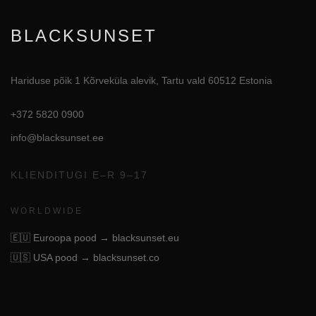
BLACKSUNSET
Hariduse põik 1 Kõrveküla alevik, Tartu vald 60512 Estonia
+372 5820 0900
info@blacksunset.ee
KLIENDITUGI E–R 9–17
WORLDWIDE
🇪🇺
Euroopa pood → blacksunset.eu
🇺🇸
USA pood → blacksunset.co