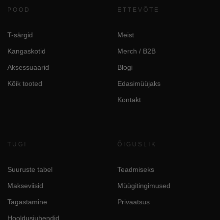
POOD
ETTEVÕTE
T-särgid
Meist
Kangaskotid
Merch / B2B
Aksessuaarid
Blogi
Kõik tooted
Edasimüüjaks
Kontakt
TUGI
ÕIGUSLIK
Suuruste tabel
Teadmiseks
Makseviisid
Müügitingimused
Tagastamine
Privaatsus
Hooldusjuhendid