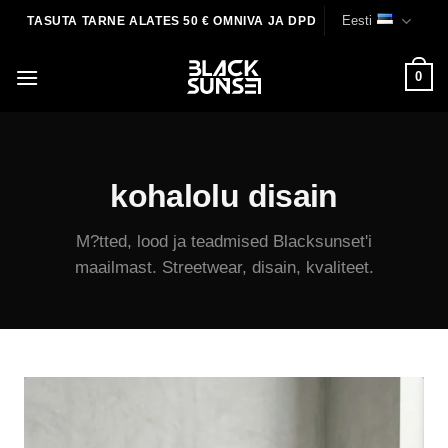
Skip
Eesti
TASUTA TARNE ALATES 50 € OMNIVA JA DPD
to
content
0
kohalolu disain
M?tted, lood ja teadmised Blacksunset'i
maailmast. Streetwear, disain, kvaliteet.