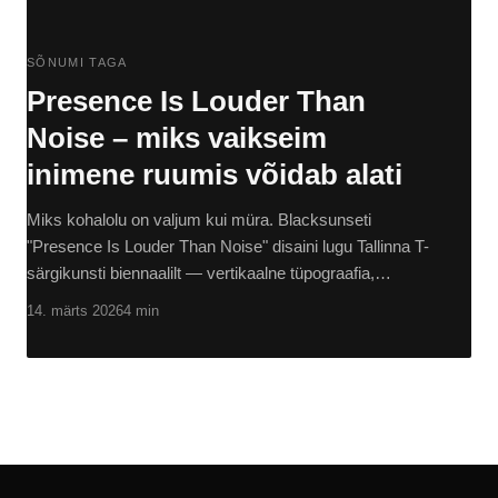
SÕNUMI TAGA
Presence Is Louder Than
Noise – miks vaikseim
inimene ruumis võidab alati
Miks kohalolu on valjum kui müra. Blacksunseti
"Presence Is Louder Than Noise" disaini lugu Tallinna T-
särgikunsti biennaalilt — vertikaalne tüpograafia,…
14. märts 2026
4 min