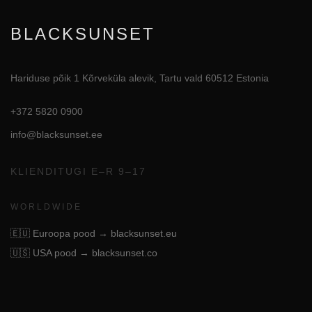
BLACKSUNSET
Hariduse põik 1 Kõrveküla alevik, Tartu vald 60512 Estonia
+372 5820 0900
info@blacksunset.ee
KLIENDITUGI E–R 9–17
WORLDWIDE
🇪🇺
Euroopa pood → blacksunset.eu
🇺🇸
USA pood → blacksunset.co