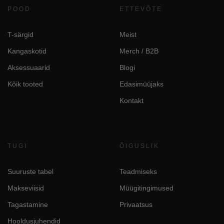
POOD
ETTEVÕTE
T-särgid
Meist
Kangaskotid
Merch / B2B
Aksessuaarid
Blogi
Kõik tooted
Edasimüüjaks
Kontakt
TUGI
ÕIGUSLIK
Suuruste tabel
Teadmiseks
Makseviisid
Müügitingimused
Tagastamine
Privaatsus
Hooldusjuhendid