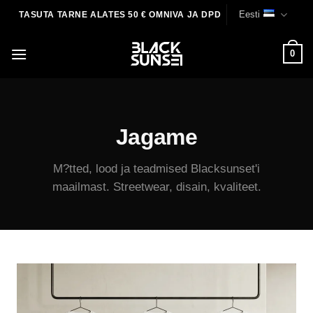
Skip
Eesti
TASUTA TARNE ALATES 50 € OMNIVA JA DPD
to
content
0
Jagame
M?tted, lood ja teadmised Blacksunset'i
maailmast. Streetwear, disain, kvaliteet.