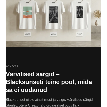
JAGAME
Värvilised särgid –
Blacksunseti teine pool, mida
sa ei oodanud
Blacksunset ei ole ainult must ja valge. Värvilised särgid
Stanley/Stella Creator 2.0 orgaanilisel puuvillal -