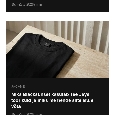
15. märts 2026
7 min
JAGAME
Miks Blacksunset kasutab Tee Jays
toorikuid ja miks me nende silte ära ei
võta
15. märts 2026
6 min