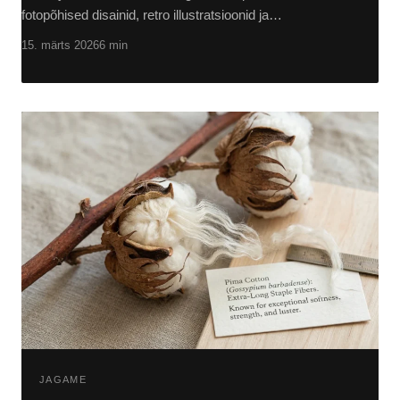
fotopõhised disainid, retro illustratsioonid ja…
15. märts 2026
6 min
JAGAME