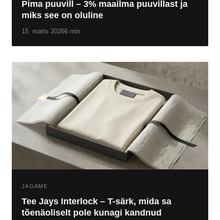
Pima puuvill – 3% maailma puuvillast ja
miks see on oluline
15. märts 2026
6 min
JAGAME
Tee Jays Interlock – T-särk, mida sa
tõenäoliselt pole kunagi kandnud