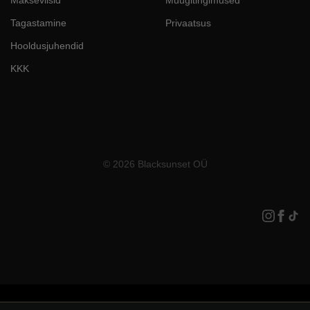
Makseviisid
Müügitingimused
Tagastamine
Privaatsus
Hooldusjuhendid
KKK
© 2026 Blacksunset OÜ