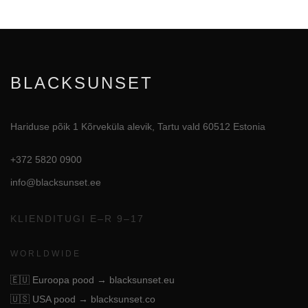
BLACKSUNSET
Hariduse põik 1 Kõrveküla alevik, Tartu vald 60512 Estonia
+372 5820 0900
info@blacksunset.ee
KLIENDITUGI E–R 9–17
WORLDWIDE
🇪🇺
Euroopa pood → blacksunset.eu
🇺🇸
USA pood → blacksunset.co