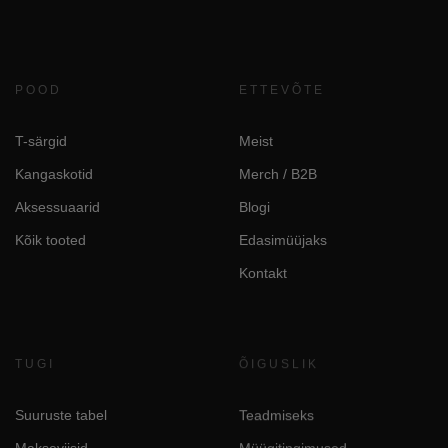
POOD
ETTEVÕTE
T-särgid
Meist
Kangaskotid
Merch / B2B
Aksessuaarid
Blogi
Kõik tooted
Edasimüüjaks
Kontakt
TUGI
ÕIGUSLIK
Suuruste tabel
Teadmiseks