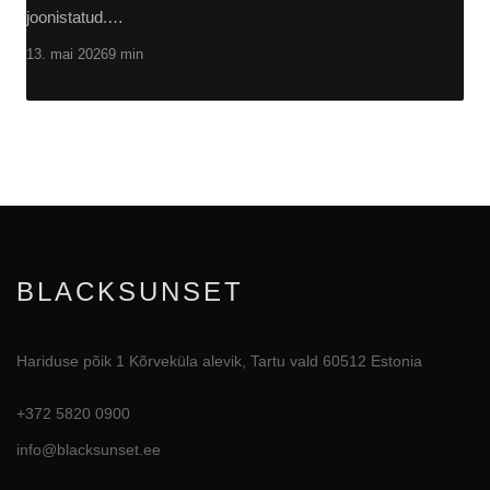
joonistatud.…
13. mai 2026
9 min
BLACKSUNSET
Hariduse põik 1 Kõrveküla alevik, Tartu vald 60512 Estonia
+372 5820 0900
info@blacksunset.ee