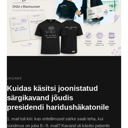
JAGAME
Kuidas käsitsi joonistatud
särgikavand jõudis
presidendi haridushäkatonile
1. mail tuli kiri: kas eritellimusel särke saab teha, kui
sündmus on juba 8.–9. mail? Kavand oli käsitsi paberile