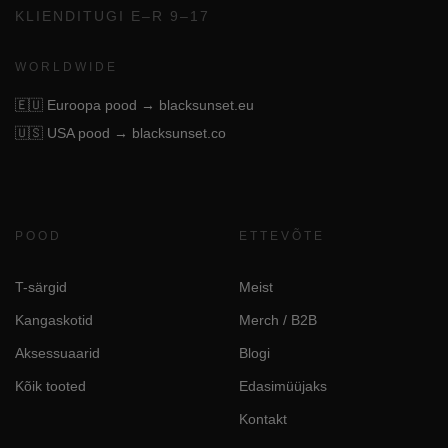
KLIENDITUGI E–R 9–17
WORLDWIDE
🇪🇺
Euroopa pood → blacksunset.eu
🇺🇸
USA pood → blacksunset.co
POOD
ETTEVÕTE
T-särgid
Meist
Kangaskotid
Merch / B2B
Aksessuaarid
Blogi
Kõik tooted
Edasimüüjaks
Kontakt