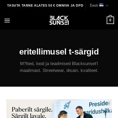
Skip
Eesti
TASUTA TARNE ALATES 50 € OMNIVA JA DPD
to
content
0
eritellimusel t-särgid
M?tted, lood ja teadmised Blacksunset'i
maailmast. Streetwear, disain, kvaliteet.