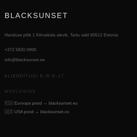
BLACKSUNSET
Hariduse põik 1 Kõrveküla alevik, Tartu vald 60512 Estonia
+372 5820 0900
info@blacksunset.ee
KLIENDITUGI E–R 9–17
WORLDWIDE
🇪🇺
Euroopa pood → blacksunset.eu
🇺🇸
USA pood → blacksunset.co