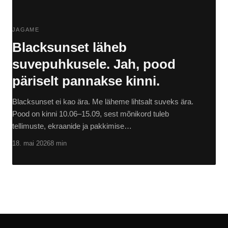
JAGAME
Blacksunset läheb
suvepuhkusele. Jah, pood
päriselt pannakse kinni.
Blacksunset ei kao ära. Me läheme lihtsalt suveks ära.
Pood on kinni 10.06–15.09, sest mõnikord tuleb
tellimuste, ekraanide ja pakkimise…
18. mai 2026
8 min