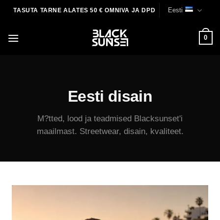
Skip
Eesti
TASUTA TARNE ALATES 50 € OMNIVA JA DPD
to
content
0
Eesti disain
M?tted, lood ja teadmised Blacksunset'i
maailmast. Streetwear, disain, kvaliteet.