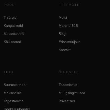
POOD
ETTEVÕTE
T-särgid
Meist
Kangaskotid
Merch / B2B
Aksessuaarid
Blogi
Kõik tooted
Edasimüüjaks
Kontakt
TUGI
ÕIGUSLIK
Suuruste tabel
Teadmiseks
Makseviisid
Müügitingimused
Tagastamine
Privaatsus
Hooldusjuhendid