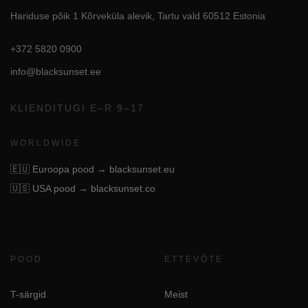
Hariduse põik 1 Kõrveküla alevik, Tartu vald 60512 Estonia
+372 5820 0900
info@blacksunset.ee
KLIENDITUGI E–R 9–17
WORLDWIDE
🇪🇺
Euroopa pood → blacksunset.eu
🇺🇸
USA pood → blacksunset.co
POOD
ETTEVÕTE
T-särgid
Meist