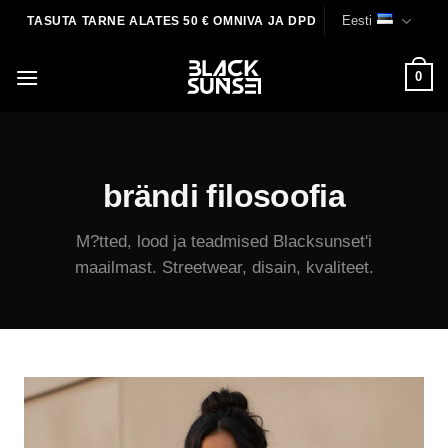
Skip
Eesti
TASUTA TARNE ALATES 50 € OMNIVA JA DPD
to
content
0
brändi filosoofia
M?tted, lood ja teadmised Blacksunset'i
maailmast. Streetwear, disain, kvaliteet.