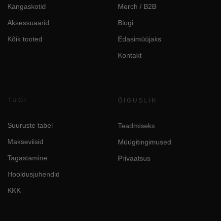
Kangaskotid
Merch / B2B
Aksessuaarid
Blogi
Kõik tooted
Edasimüüjaks
Kontakt
TUGI
ÕIGUSLIK
Suuruste tabel
Teadmiseks
Makseviisid
Müügitingimused
Tagastamine
Privaatsus
Hooldusjuhendid
KKK