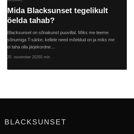
Mida Blacksunset tegelikult
öelda tahab?
Blacksunset on sõnakunst puuvillal. Miks me teeme
sõnumiga T-särke, kellele need mõeldud on ja miks me
ei taha olla järjekordne…
20. november 2025
5 min
BLACKSUNSET