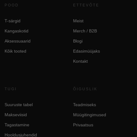
POOD
ETTEVÕTE
T-särgid
Meist
Kangaskotid
Merch / B2B
Aksessuaarid
Blogi
Kõik tooted
Edasimüüjaks
Kontakt
TUGI
ÕIGUSLIK
Suuruste tabel
Teadmiseks
Makseviisid
Müügitingimused
Tagastamine
Privaatsus
Hooldusjuhendid