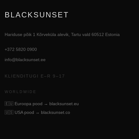
BLACKSUNSET
Hariduse põik 1 Kõrveküla alevik, Tartu vald 60512 Estonia
+372 5820 0900
info@blacksunset.ee
KLIENDITUGI E–R 9–17
WORLDWIDE
🇪🇺
Euroopa pood → blacksunset.eu
🇺🇸
USA pood → blacksunset.co