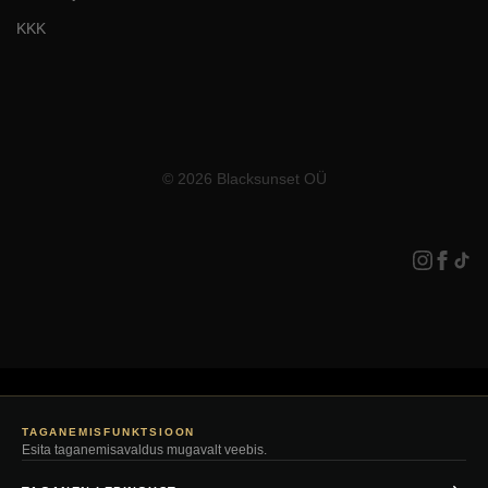
KKK
© 2026 Blacksunset OÜ
TAGANEMISFUNKTSIOON
Esita taganemisavaldus mugavalt veebis.