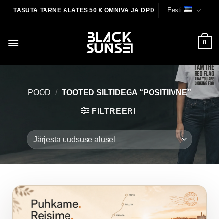
Skip
Eesti
TASUTA TARNE ALATES 50 € OMNIVA JA DPD
to
content
0
POOD
/
TOOTED SILTIDEGA “POSITIIVNE”
FILTREERI