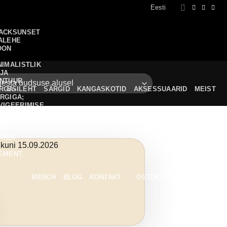
Eesti
ESILEHT
SÄRGID
KANGASKOTID
AKSESSUAARID
MEIST
0
MERCH
BLOG
KONTAKT
OSTUKORV /
0,00
€