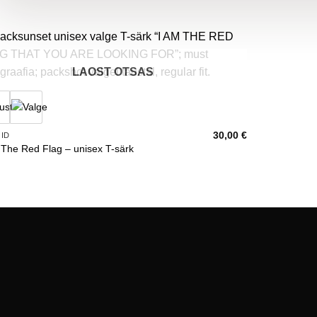
LAOST OTSAS
30,00
€
ID
 The Red Flag – unisex T-särk
T-särgid
Meist
Kangaskotid
Merch / B2B