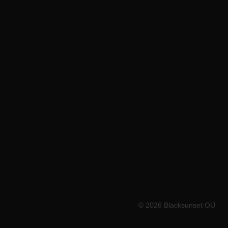
+372 5820 0900
info@blacksunset.ee
KLIENDITUGI E–R 9–17
WORLDWIDE
🇪🇺
Euroopa pood → blacksunset.eu
🇺🇸
USA pood → blacksunset.co
© 2026 Blacksunset OÜ