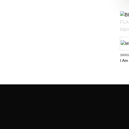
SÄRG
I Am
BLACKSUNSET
Hariduse põik 1 Kõrveküla alevik, Tartu vald 60512 Estonia