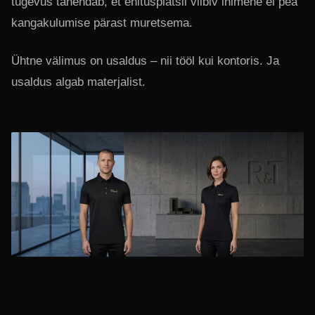
tugevus tähendab, et ehitusplatsil viibiv inimene ei pea
kangakulumise pärast muretsema.
Ühtne välimus on usaldus – nii tööl kui kontoris. Ja
usaldus algab materjalist.