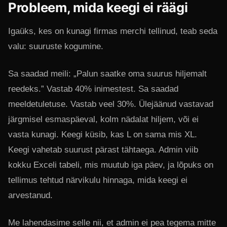
Probleem, mida keegi ei räägi
Igaüks, kes on kunagi firmas merchi tellinud, teab seda
valu: suuruste kogumine.
Sa saadad meili: „Palun saatke oma suurus hiljemalt
reedeks.” Vastab 40% inimestest. Sa saadad
meeldetuletuse. Vastab veel 30%. Ülejäänud vastavad
järgmisel esmaspäeval, kolm nädalat hiljem, või ei
vasta kunagi. Keegi küsib, kas L on sama mis XL.
Keegi vahetab suurust pärast tähtaega. Admin viib
kokku Exceli tabeli, mis muutub iga päev, ja lõpuks on
tellimus tehtud närvikulu hinnaga, mida keegi ei
arvestanud.
Me lahendasime selle nii, et admin ei pea tegema mitte