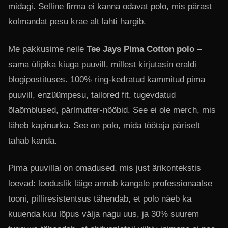
midagi. Selline firma ei kanna odavat polo, mis pärast
kolmandat pesu krae alt lahti hargib.
Me pakkusime neile
Tee Jays Pima Cotton polo
–
sama ülipika kiuga puuvill, millest kirjutasin eraldi
blogipostituses. 100% ring-kedratud kammitud pima
puuvill, enzüümpesu, tailored fit, tugevdatud
õlaõmblused, pärlmutter-nööbid. See ei ole merch, mis
läheb kapinurka. See on polo, mida töötaja päriselt
tahab kanda.
Pima puuvillal on omadused, mis just ärikontekstis
loevad: looduslik läige annab kangale professionaalse
tooni, pilliresistentsus tähendab, et polo näeb ka
kuuenda kuu lõpus välja nagu uus, ja 30% suurem