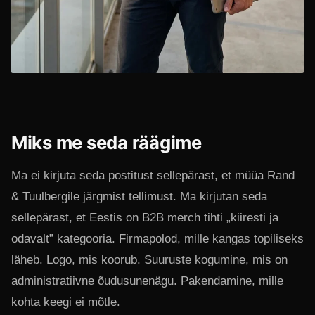
Miks me seda räägime
Ma ei kirjuta seda postitust sellepärast, et müüa Rand
& Tuulbergile järgmist tellimust. Ma kirjutan seda
sellepärast, et Eestis on B2B merch tihti „kiiresti ja
odavalt” kategooria. Firmapolod, mille kangas topiliseks
läheb. Logo, mis koorub. Suuruste kogumine, mis on
administratiivne õudusunenägu. Pakendamine, mille
kohta keegi ei mõtle.