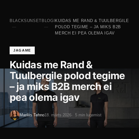
BLACKSUNSET
BLOGI
KUIDAS ME RAND & TUULBERGILE
POLOD TEGIME – JA MIKS B2B
MERCH EI PEA OLEMA IGAV
JAGAME
Kuidas me Rand &
Tuulbergile polod tegime
– ja miks B2B merch ei
pea olema igav
Mariliis Tehno
18. märts 2026
5 min lugemist