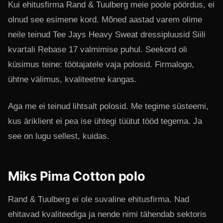
Kui ehitusfirma Rand & Tuulberg meie poole pöördus, ei
olnud see esimene kord. Mõned aastad varem olime
neile teinud Tee Jays Heavy Sweat dressipluusid Siili
kvartali Rebase 17 valmimise puhul. Seekord oli
küsimus teine: töötajatele vaja polosid. Firmalogo,
ühtne välimus, kvaliteetne kangas.
Aga me ei teinud lihtsalt polosid. Me tegime süsteemi,
kus äriklient ei pea ise ühtegi tüütut tööd tegema. Ja
see on lugu sellest, kuidas.
Miks Pima Cotton polo
Rand & Tuulberg ei ole suvaline ehitusfirma. Nad
ehitavad kvaliteediga ja nende nimi tähendab sektoris