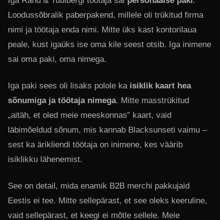
Iga Rand & Tuulbergi töötaja sai
personaalse paki
.
Loodussõbralik paberpakend, millele oli trükitud firma
nimi ja töötaja enda nimi. Mitte üks kast kontorilaua
peale, kust igaüks ise oma kile seest otsib. Iga inimene
sai oma paki, oma nimega.
Iga paki sees oli lisaks polole ka
isiklik kaart hea
sõnumiga ja töötaja nimega
. Mitte masstrükitud
„aitäh, et oled meie meeskonnas” kaart, vaid
läbimõeldud sõnum, mis kannab Blacksunseti vaimu –
sest ka ärikliendi töötaja on inimene, kes väärib
isiklikku lähenemist.
See on detail, mida enamik B2B merchi pakkujaid
Eestis ei tee. Mitte sellepärast, et see oleks keeruline,
vaid sellepärast, et keegi ei mõtle sellele. Meie