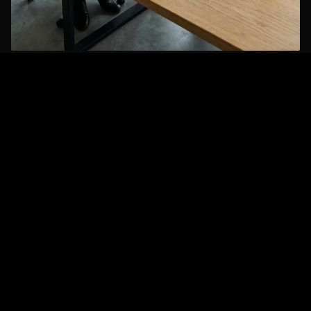
B2B Klientide Tagasiside
Soovisime Rand & Tuulbergi jaoks midagi
erilist, mis ühendaks meid ühtse
meeskonnana ning edastaks ka meie
brändi väärtusi. Otsustasime tellida
Blacksunsetist pusade disaini ja
valmistamise ning see oli kindlasti õige