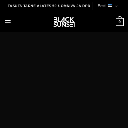
Skip
Eesti
TASUTA TARNE ALATES 50 € OMNIVA JA DPD
to
content
0