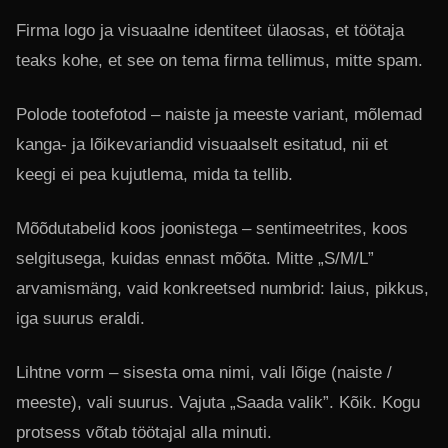
Firma logo ja visuaalne identiteet ülaosas, et töötaja
teaks kohe, et see on tema firma tellimus, mitte spam.
Polode tootefotod – naiste ja meeste variant, mõlemad
kanga- ja lõikevariandid visuaalselt esitatud, nii et
keegi ei pea kujutlema, mida ta tellib.
Mõõdutabelid koos joonistega – sentimeetrites, koos
selgitusega, kuidas ennast mõõta. Mitte „S/M/L”
arvamismäng, vaid konkreetsed numbrid: laius, pikkus,
iga suurus eraldi.
Lihtne vorm – sisesta oma nimi, vali lõige (naiste /
meeste), vali suurus. Vajuta „Saada valik”. Kõik. Kogu
protsess võtab töötajal alla minuti.