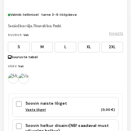
Valmib tellimisel · tarne 3–6 tööpäeva
Sa näed hea välja. Piisavalt hea. Punkt.
PUHASTA
SUURUS
· Vali
S
M
L
XL
2XL
Suuruste tabel
VÄRV
· Vali
Soovin naiste lõiget
Vaata lõiget
(
0,00
€
)
Soovin helkur disaini(NB! saadaval must
või valge helkur)