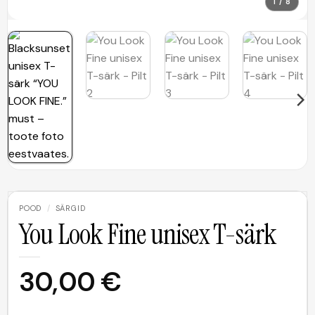
1 / 8
POOD
/
SÄRGID
You Look Fine unisex T-särk
30,00
€