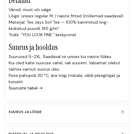
Detailid
Värvid: must või valge
Lõige: unisex regular fit / naiste fitted (mõlemad saadaval)
Materjal: Tee Jays Sof Tee — 100% kammitud ring-
kedratud puuvill, 185 g/m²
Trükk: “YOU LOOK FINE.” keskjoonel
Suurus ja hooldus
Suurused S–2XL. Saadaval nii unisex kui naiste lõikes.
Kui oled kahe suuruse vahel, vali suurem. Vabamat olekut
tahtes samuti suurus üles.
Pese pahupidi 30 °C, ära triigi trükiala, väldi pleegitajat ja
kuivatit.
Suuruste tabel →
SUURUS JA LÕIGE
MATERJAL JA HOOLDUS