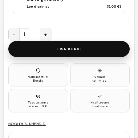
Loe disainist
(
5,00
€
)
You Look Fine unisex T-särk kogus
LISA KORVI
Valmistatud
Valmib
Eestis
tellimisel
Tasuta tarne
Kvaliteetne
alates 50 €
tootmine
HOOLDUSJUHENDID