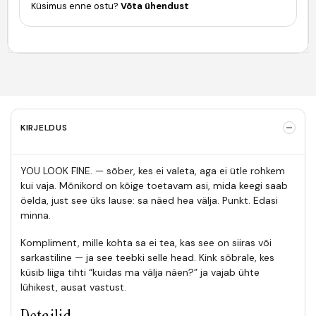
Küsimus enne ostu?
Võta ühendust
KIRJELDUS
YOU LOOK FINE. — sõber, kes ei valeta, aga ei ütle rohkem
kui vaja. Mõnikord on kõige toetavam asi, mida keegi saab
öelda, just see üks lause: sa näed hea välja. Punkt. Edasi
minna.
Kompliment, mille kohta sa ei tea, kas see on siiras või
sarkastiline — ja see teebki selle head. Kink sõbrale, kes
küsib liiga tihti “kuidas ma välja näen?” ja vajab ühte
lühikest, ausat vastust.