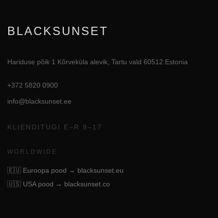
BLACKSUNSET
Hariduse põik 1 Kõrveküla alevik, Tartu vald 60512 Estonia
+372 5820 0900
info@blacksunset.ee
KLIENDITUGI E–R 9–17
WORLDWIDE
🇪🇺
Euroopa pood → blacksunset.eu
🇺🇸
USA pood → blacksunset.co