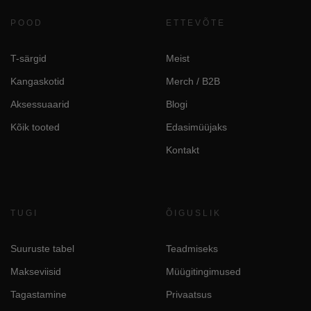
POOD
ETTEVÕTE
T-särgid
Meist
Kangaskotid
Merch / B2B
Aksessuaarid
Blogi
Kõik tooted
Edasimüüjaks
Kontakt
TUGI
ÕIGUSLIK
Suuruste tabel
Teadmiseks
Makseviisid
Müügitingimused
Tagastamine
Privaatsus