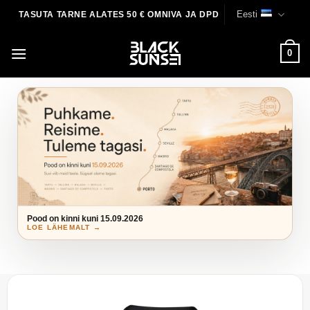
Skip
Eesti
TASUTA TARNE ALATES 50 € OMNIVA JA DPD
to
content
0
Pood on kinni kuni 15.09.2026
LOE LÄHEMALT →