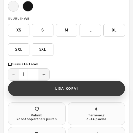
WHITE
BLACK
SUURUS
· Vali
XS
S
M
L
XL
2XL
3XL
Suuruste tabel
Kolmas käsi ei valeta unisex T-särk kogus
LISA KORVI
Valmib
Tarneaeg
koostööpartneri juures
5–14 päeva