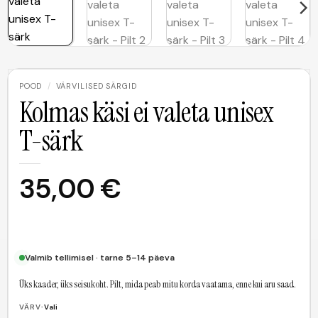
POOD
/
VÄRVILISED SÄRGID
Kolmas käsi ei valeta unisex
T-särk
35,00
€
Valmib tellimisel · tarne 5–14 päeva
Üks kaader, üks seisukoht. Pilt, mida peab mitu korda vaatama, enne kui aru saad.
VÄRV
· Vali