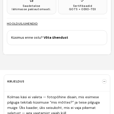
Saadetakse
Sertifikaadid
lähimasse pakiautomaati.
GOTS + OEKO-TEX
HOOLDUSJUHENDID
Küsimus enne ostu?
Võta ühendust
KIRJELDUS
Kolmas käsi ei valeta — fotopõhine disain, mis esimese
pilguga tekitab küsimuse “mis mõttes?” ja teise pilguga
muige. Üks kaader, üks seisukoht, mis ei vaja pikemat
seletust — aga vaatamist vajab küll.