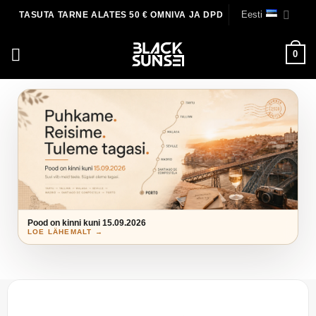
Skip
Eesti
TASUTA TARNE ALATES 50 € OMNIVA JA DPD
to
content
0
Pood on kinni kuni 15.09.2026
LOE LÄHEMALT →