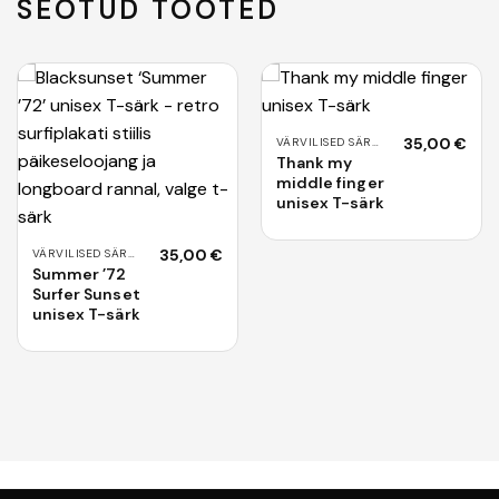
SEOTUD TOOTED
35,00
€
VÄRVILISED SÄRGID
Thank my
middle finger
unisex T-särk
35,00
€
VÄRVILISED SÄRGID
Summer ’72
Surfer Sunset
unisex T-särk