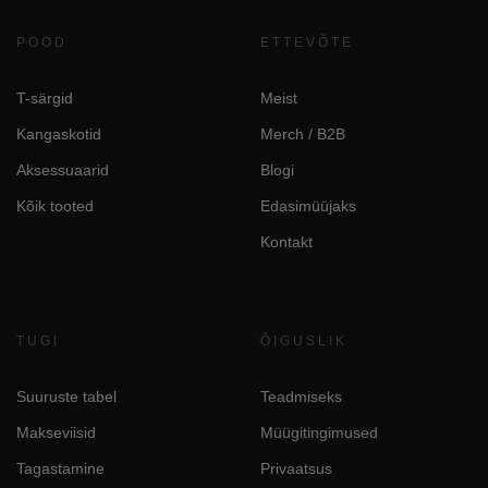
POOD
ETTEVÕTE
T-särgid
Meist
Kangaskotid
Merch / B2B
Aksessuaarid
Blogi
Kõik tooted
Edasimüüjaks
Kontakt
TUGI
ÕIGUSLIK
Suuruste tabel
Teadmiseks
Makseviisid
Müügitingimused
Tagastamine
Privaatsus