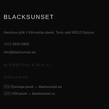
BLACKSUNSET
Hariduse põik 1 Kõrveküla alevik, Tartu vald 60512 Estonia
+372 5820 0900
info@blacksunset.ee
KLIENDITUGI E–R 9–17
WORLDWIDE
🇪🇺
Euroopa pood → blacksunset.eu
🇺🇸
USA pood → blacksunset.co