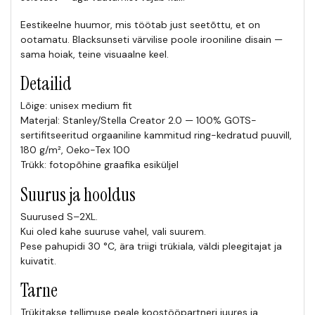
Eestikeelne huumor, mis töötab just seetõttu, et on
ootamatu. Blacksunseti värvilise poole irooniline disain —
sama hoiak, teine visuaalne keel.
Detailid
Lõige: unisex medium fit
Materjal: Stanley/Stella Creator 2.0 — 100% GOTS-
sertifitseeritud orgaaniline kammitud ring-kedratud puuvill,
180 g/m², Oeko-Tex 100
Trükk: fotopõhine graafika esiküljel
Suurus ja hooldus
Suurused S–2XL.
Kui oled kahe suuruse vahel, vali suurem.
Pese pahupidi 30 °C, ära triigi trükiala, väldi pleegitajat ja
kuivatit.
Tarne
Trükitakse tellimuse peale koostööpartneri juures ja