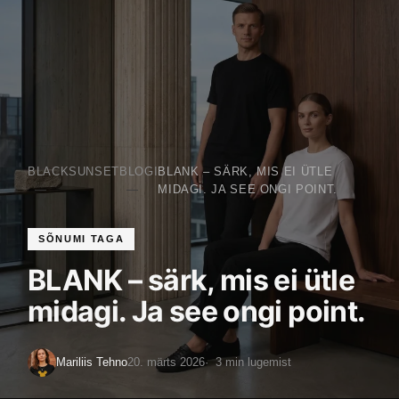
BLACKSUNSET
BLOGI
BLANK – SÄRK, MIS EI ÜTLE
MIDAGI. JA SEE ONGI POINT.
SÕNUMI TAGA
BLANK – särk, mis ei ütle
midagi. Ja see ongi point.
Mariliis Tehno
20. märts 2026
3 min lugemist