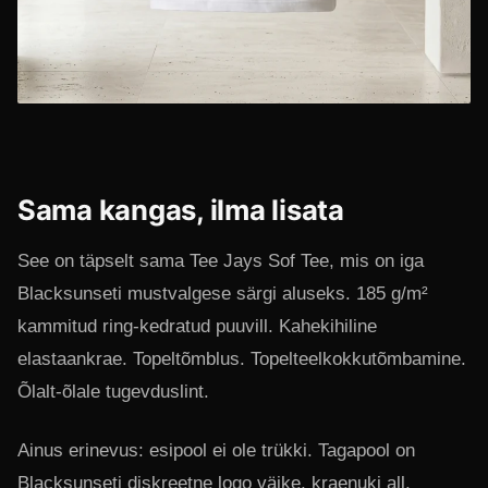
Sama kangas, ilma lisata
See on täpselt sama Tee Jays Sof Tee, mis on iga
Blacksunseti mustvalgese särgi aluseks. 185 g/m²
kammitud ring-kedratud puuvill. Kahekihiline
elastaankrae. Topeltõmblus. Topelteelkokkutõmbamine.
Õlalt-õlale tugevduslint.
Ainus erinevus: esipool ei ole trükki. Tagapool on
Blacksunseti diskreetne logo väike, kraenuki all,