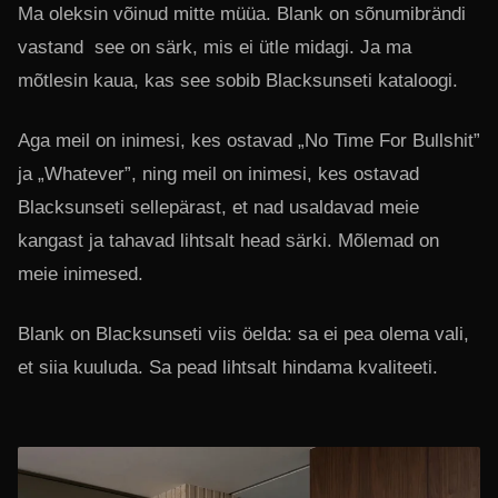
Ma oleksin võinud mitte müüa. Blank on sõnumibrändi
vastand see on särk, mis ei ütle midagi. Ja ma
mõtlesin kaua, kas see sobib Blacksunseti kataloogi.
Aga meil on inimesi, kes ostavad „No Time For Bullshit”
ja „Whatever”, ning meil on inimesi, kes ostavad
Blacksunseti sellepärast, et nad usaldavad meie
kangast ja tahavad lihtsalt head särki. Mõlemad on
meie inimesed.
Blank on Blacksunseti viis öelda: sa ei pea olema vali,
et siia kuuluda. Sa pead lihtsalt hindama kvaliteeti.