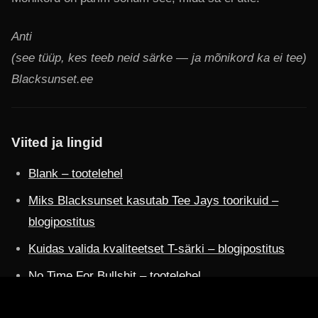
Anti
(see tüüp, kes teeb neid särke — ja mõnikord ka ei tee)
Blacksunset.ee
Viited ja lingid
Blank – tootelehel
Miks Blacksunset kasutab Tee Jays toorikuid –
blogipostitus
Kuidas valida kvaliteetset T-särki – blogipostitus
No Time For Bullshit – tootelehel
Whatever – tootelehel