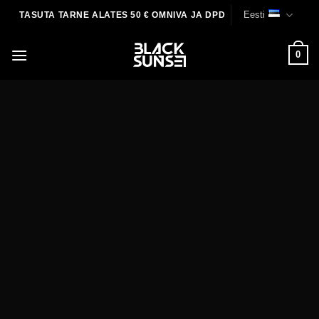
Skip
Eesti
TASUTA TARNE ALATES 50 € OMNIVA JA DPD
to
content
0