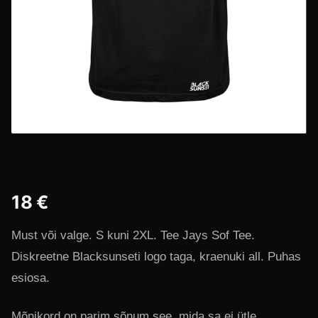
18 €
Must või valge. S kuni 2XL. Tee Jays Sof Tee.
Diskreetne Blacksunseti logo taga, kraenuki all. Puhas
esiosa.
Mõnikord on parim sõnum see, mida sa ei ütle.