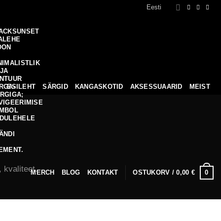
Eesti
ESILEHT
SÄRGID
KANGASKOTID
AKSESSUAARID
MEIST
 kvaliteet.
0
MERCH
BLOG
KONTAKT
OSTUKORV /
0,00
€