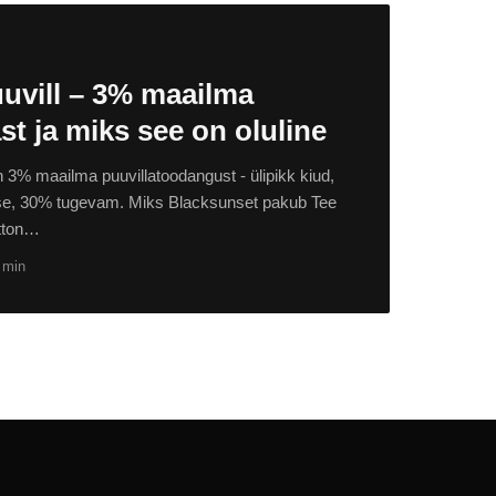
uvill – 3% maailma
st ja miks see on oluline
n 3% maailma puuvillatoodangust - ülipikk kiud,
se, 30% tugevam. Miks Blacksunset pakub Tee
tton…
 min