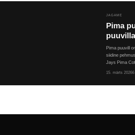
JAGAME
Pima pu
puuvilla
Pima puuvill o
siidine pehmu
Jays Pima Co
15. märts 2026
6