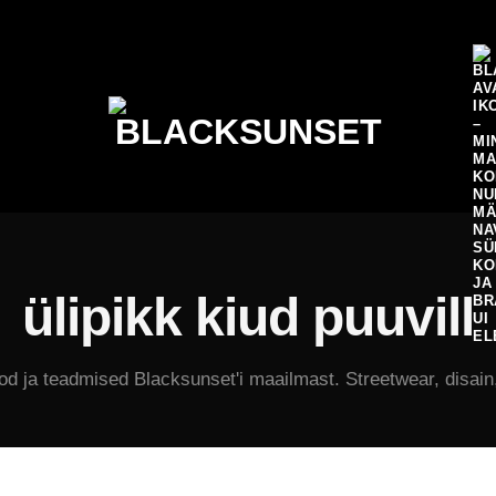
ülipikk kiud puuvill
od ja teadmised Blacksunset'i maailmast. Streetwear, disain,