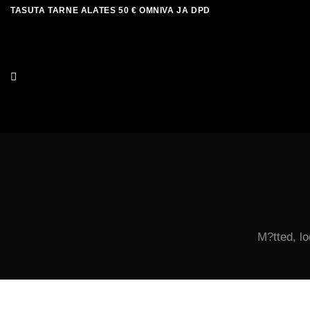
Skip
TASUTA TARNE ALATES 50 € OMNIVA JA DPD
to
content
M?tted, lo