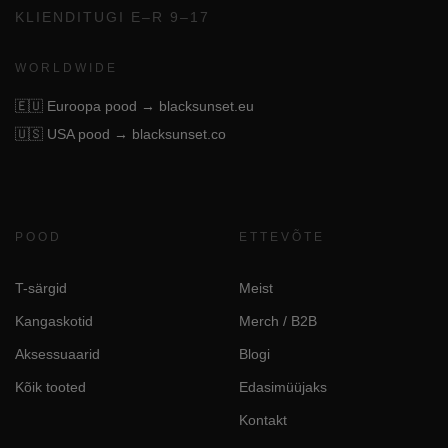
KLIENDITUGI E–R 9–17
WORLDWIDE
🇪🇺
Euroopa pood → blacksunset.eu
🇺🇸
USA pood → blacksunset.co
POOD
ETTEVÕTE
T-särgid
Meist
Kangaskotid
Merch / B2B
Aksessuaarid
Blogi
Kõik tooted
Edasimüüjaks
Kontakt