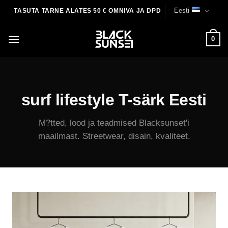
Skip
Eesti
TASUTA TARNE ALATES 50 € OMNIVA JA DPD
to
content
0
surf lifestyle T-särk Eesti
M?tted, lood ja teadmised Blacksunset'i
maailmast. Streetwear, disain, kvaliteet.