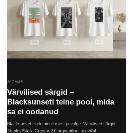
JAGAME
Värvilised särgid –
Blacksunseti teine pool, mida
sa ei oodanud
Blacksunset ei ole ainult must ja valge. Värvilised särgid
Stanley/Stella Creator 2.0 orgaanilisel puuvillal -