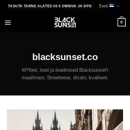
Skip
Eesti
TASUTA TARNE ALATES 50 € OMNIVA JA DPD
to
content
0
blacksunset.co
M?tted, lood ja teadmised Blacksunset'i
maailmast. Streetwear, disain, kvaliteet.