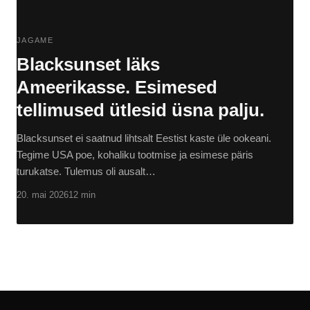
JAGAME
Blacksunset läks
Ameerikasse. Esimesed
tellimused ütlesid üsna palju.
Blacksunset ei saatnud lihtsalt Eestist kaste üle ookeani.
Tegime USA poe, kohaliku tootmise ja esimese päris
turukatse. Tulemus oli ausalt…
20. mai 2026
12 min