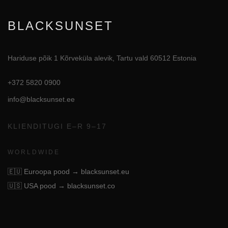
BLACKSUNSET
Hariduse põik 1 Kõrveküla alevik, Tartu vald 60512 Estonia
+372 5820 0900
info@blacksunset.ee
KLIENDITUGI E–R 9–17
WORLDWIDE
🇪🇺
Euroopa pood → blacksunset.eu
🇺🇸
USA pood → blacksunset.co