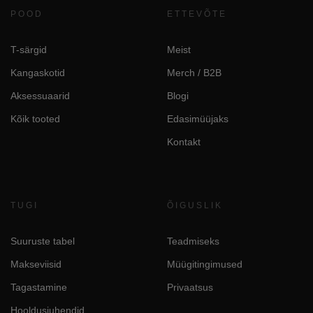
POOD
ETTEVÕTE
T-särgid
Meist
Kangaskotid
Merch / B2B
Aksessuaarid
Blogi
Kõik tooted
Edasimüüjaks
Kontakt
TUGI
ÕIGUSLIK
Suuruste tabel
Teadmiseks
Makseviisid
Müügitingimused
Tagastamine
Privaatsus
Hooldusjuhendid